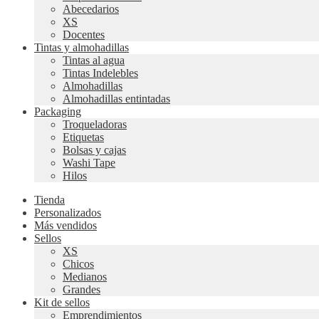
Abecedarios
XS
Docentes
Tintas y almohadillas
Tintas al agua
Tintas Indelebles
Almohadillas
Almohadillas entintadas
Packaging
Troqueladoras
Etiquetas
Bolsas y cajas
Washi Tape
Hilos
Tienda
Personalizados
Más vendidos
Sellos
XS
Chicos
Medianos
Grandes
Kit de sellos
Emprendimientos