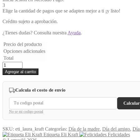
3
Elige la cantidad de pagos que se adapten mejor a ti ¡y listo!
Crédito sujeto a aprobación.
¿Tienes dudas? Consulta nuestra
Ayuda
.
Precio del producto
Opciones adicionales
Total
Etiqueta
Laura
Agregar al carrito
Kraft
cantidad
Calcula el costo de envio
Calcular
No se mi codigo postal
SKU:
eti_laura_kraft
Categorías:
Día de la madre
,
Día del amigo
,
Día
Etiqueta Eli Kraft
Felicidades