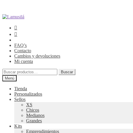
Ir
Ir
a
al
la
contenido
navegación
FAQ’s
Contacto
Cambios y devoluciones
Mi cuenta
Buscar
Buscar
por:
Menú
Tienda
Personalizados
Sellos
XS
Chicos
Medianos
Grandes
Kits
Emprendimientos