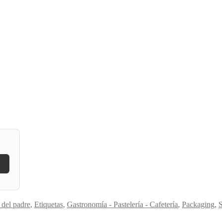
 del padre
,
Etiquetas
,
Gastronomía - Pastelería - Cafetería
,
Packaging
,
S