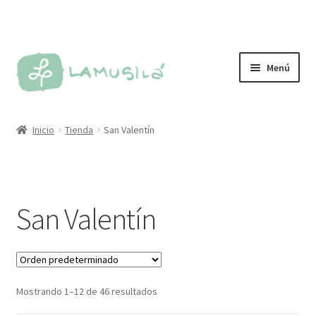
Ir
Ir
Menú
a
al
la
contenido
Tienda
navegación
Inicio
Tienda
San Valentín
Personalizados
Más vendidos
San Valentín
Sellos
Kit de sellos
Mostrando 1–12 de 46 resultados
Tintas y almohadillas