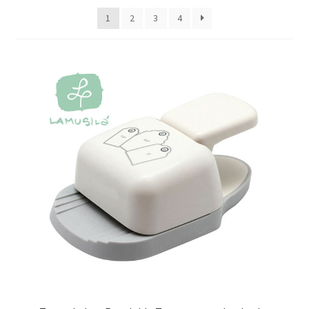
Packaging
1
2
3
4
Oh My Chalk!
Mi cuenta
Preguntas Frecuentes
Cambios y devoluciones
Navidad