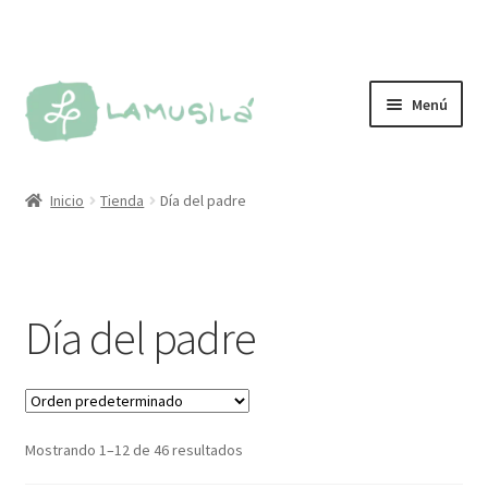
Ir
Ir
Menú
a
al
la
contenido
Tienda
navegación
Inicio
Tienda
Día del padre
Personalizados
Más vendidos
Día del padre
Sellos
Kit de sellos
Mostrando 1–12 de 46 resultados
Tintas y almohadillas