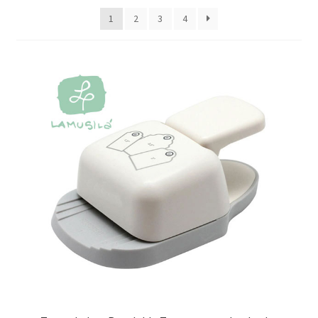
Packaging
1
2
3
4
Oh My Chalk!
Mi cuenta
Preguntas Frecuentes
Cambios y devoluciones
Navidad