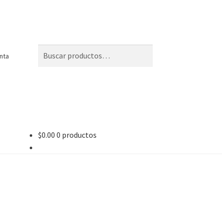
Buscar
Buscar
nta
por:
$
0.00
0 productos