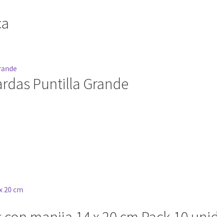
ca
rdas Puntilla Grande
t con manija 14 x 20 cm Pack 10 un