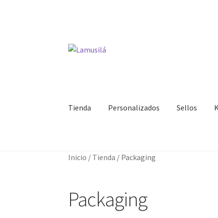
Ir
Ir
a
al
la
contenido
navegación
Tienda
Personalizados
Sellos
K
Inicio
/
Tienda
/
Packaging
Packaging