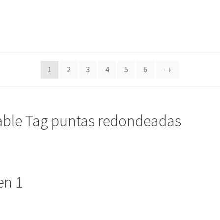
1
2
3
4
5
6
→
able Tag puntas redondeadas
en 1