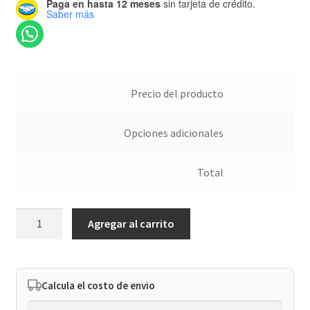
Paga en hasta 12 meses
sin tarjeta de crédito.
Saber más
Precio del producto
Opciones adicionales
Total
Sigue
Agregar al carrito
tus
sueños
cantidad
Calcula el costo de envio