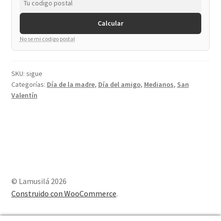
Calcular
No se mi codigo postal
SKU:
sigue
Categorías:
Día de la madre
,
Día del amigo
,
Medianos
,
San
Valentín
© Lamusilá 2026
Construido con WooCommerce
.