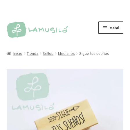
Ir
Ir
Menú
a
al
la
contenido
Tienda
navegación
Inicio
Tienda
Sellos
Medianos
Sigue tus sueños
Personalizados
Más vendidos
Sellos
Kit de sellos
Tintas y almohadillas