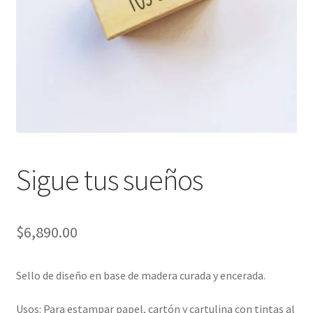
Packaging
Oh My Chalk!
Mi cuenta
Preguntas Frecuentes
Cambios y devoluciones
Sigue tus sueños
Navidad
$
6,890.00
Sello de diseño en base de madera curada y encerada.
Usos: Para estampar papel, cartón y cartulina con tintas al