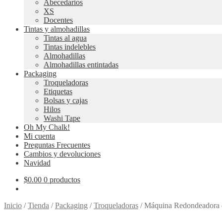
Abecedarios
XS
Docentes
Tintas y almohadillas
Tintas al agua
Tintas indelebles
Almohadillas
Almohadillas entintadas
Packaging
Troqueladoras
Etiquetas
Bolsas y cajas
Hilos
Washi Tape
Oh My Chalk!
Mi cuenta
Preguntas Frecuentes
Cambios y devoluciones
Navidad
$
0.00
0 productos
Inicio
/
Tienda
/
Packaging
/
Troqueladoras
/
Máquina Redondeadora 