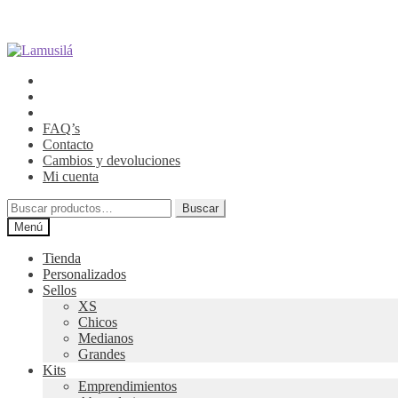
Ir
Ir
a
al
la
contenido
navegación
FAQ’s
Contacto
Cambios y devoluciones
Mi cuenta
Buscar
Buscar
por:
Menú
Tienda
Personalizados
Sellos
XS
Chicos
Medianos
Grandes
Kits
Emprendimientos