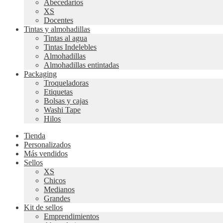
Abecedarios
XS
Docentes
Tintas y almohadillas
Tintas al agua
Tintas Indelebles
Almohadillas
Almohadillas entintadas
Packaging
Troqueladoras
Etiquetas
Bolsas y cajas
Washi Tape
Hilos
Tienda
Personalizados
Más vendidos
Sellos
XS
Chicos
Medianos
Grandes
Kit de sellos
Emprendimientos