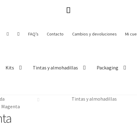
FAQ’s
Contacto
Cambios y devoluciones
Mi cue
Kits
Tintas y almohadillas
Packaging
da
Tintas y almohadillas
a Magenta
nta