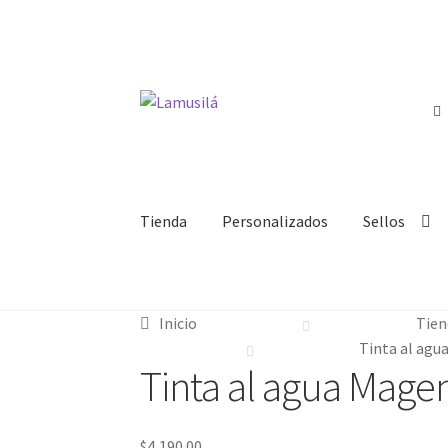
Ir
Ir
a
al
la
contenido
navegación
Tienda
Personalizados
Sellos
Inicio
Tien
Tinta al agu
Tinta al agua Mage
$
4,190.00