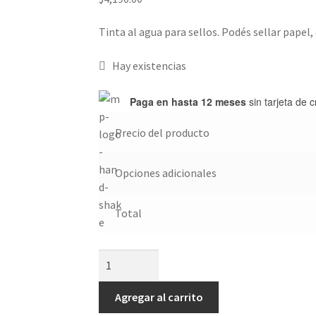
Tinta al agua para sellos. Podés sellar papel,
Hay existencias
Paga en hasta 12 meses
sin tarjeta de c
Precio del producto
Opciones adicionales
Total
Tinta
al
agua
Agregar al carrito
Magenta