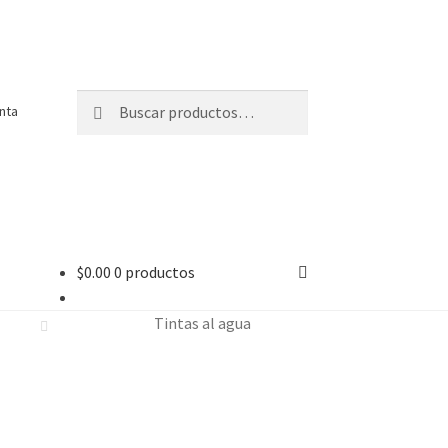
Buscar
Buscar
nta
por:
$
0.00
0 productos
Tintas al agua