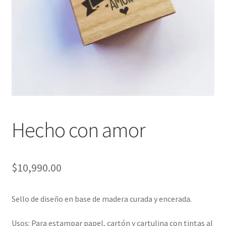
Packaging
Oh My Chalk!
Mi cuenta
Preguntas Frecuentes
Cambios y devoluciones
Hecho con amor
Navidad
$
10,990.00
Sello de diseño en base de madera curada y encerada.
Usos: Para estampar papel, cartón y cartulina con tintas al