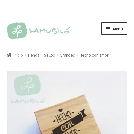
Ir
Ir
Menú
a
al
la
contenido
Tienda
navegación
Inicio
Tienda
Sellos
Grandes
Hecho con amor
Personalizados
Más vendidos
Sellos
Kit de sellos
Tintas y almohadillas