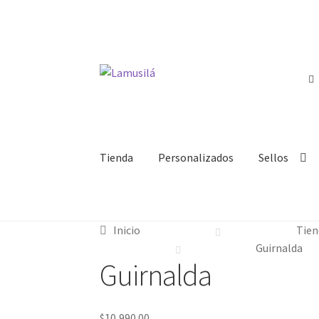
Ir
Ir
a
al
la
contenido
navegación
Tienda
Personalizados
Sellos
Inicio
Tien
Guirnalda
Guirnalda
$
10,990.00