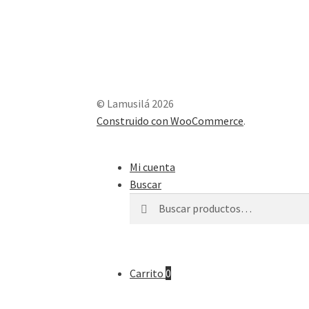
© Lamusilá 2026
Construido con WooCommerce
.
Mi cuenta
Buscar
Buscar
Buscar
por:
Carrito
0