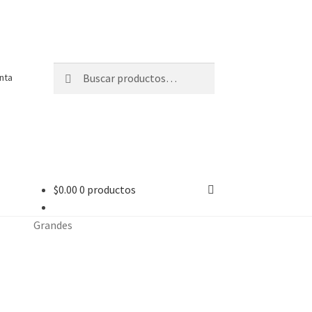
Buscar
Buscar
nta
por:
$
0.00
0 productos
Grandes