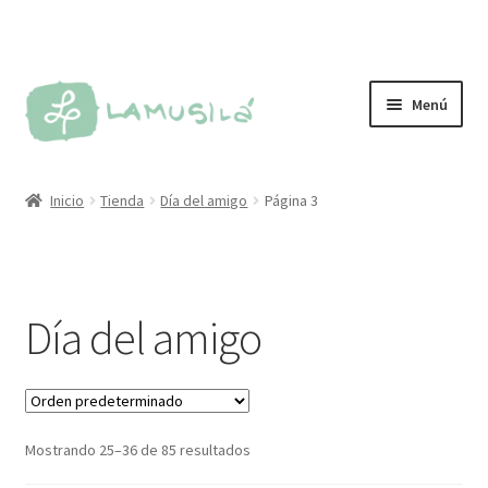
Ir
Ir
Menú
a
al
la
contenido
Tienda
navegación
Inicio
Tienda
Día del amigo
Página 3
Personalizados
Más vendidos
Día del amigo
Sellos
Kit de sellos
Mostrando 25–36 de 85 resultados
Tintas y almohadillas