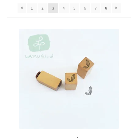
Packaging
1
2
3
4
5
6
7
8
Oh My Chalk!
Mi cuenta
Preguntas Frecuentes
Cambios y devoluciones
Navidad