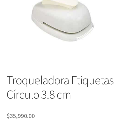
Packaging
Oh My Chalk!
Mi cuenta
Preguntas Frecuentes
Cambios y devoluciones
Troqueladora Etiquetas
Navidad
Círculo 3.8 cm
$
35,990.00