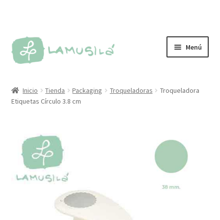
Ir
Ir
Menú
a
al
la
contenido
Tienda
navegación
Inicio
Tienda
Packaging
Troqueladoras
Troqueladora
Etiquetas Círculo 3.8 cm
Personalizados
Más vendidos
Sellos
Kit de sellos
Tintas y almohadillas