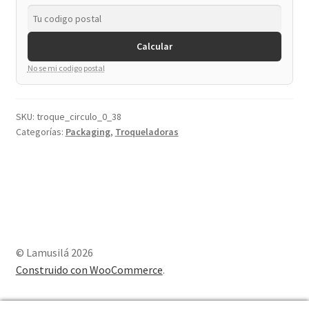
cantidad
Calcular
No se mi codigo postal
SKU:
troque_circulo_0_38
Categorías:
Packaging
,
Troqueladoras
© Lamusilá 2026
Construido con WooCommerce
.