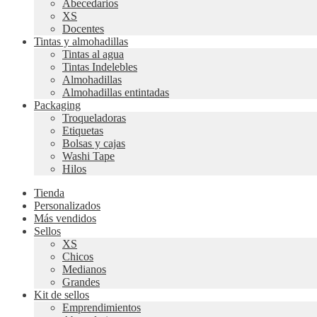
Abecedarios
XS
Docentes
Tintas y almohadillas
Tintas al agua
Tintas Indelebles
Almohadillas
Almohadillas entintadas
Packaging
Troqueladoras
Etiquetas
Bolsas y cajas
Washi Tape
Hilos
Tienda
Personalizados
Más vendidos
Sellos
XS
Chicos
Medianos
Grandes
Kit de sellos
Emprendimientos