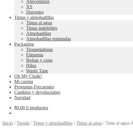
Abecedarios
XS
Docentes
Tintas y almohadillas
Tintas al agua
Tintas indelebles
Almohadillas
Almohadillas entintadas
Packaging
Troqueladoras
Etiquetas
Bolsas y cajas
Hilos
Washi Tape
Oh My Chalk!
Mi cuenta
Preguntas Frecuentes
Cambios y devoluciones
Navidad
$
0.00
0 productos
Inicio
/
Tienda
/
Tintas y almohadillas
/
Tintas al agua
/
Tinta al agua 