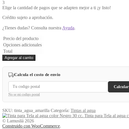
3
Elige la cantidad de pagos que se adapten mejor a ti ¡y listo!
Crédito sujeto a aprobación.
¿Tienes dudas? Consulta nuestra
Ayuda
.
Precio del producto
Opciones adicionales
Total
Tinta
Agregar al carrito
al
agua
Amarilla
Calcula el costo de envio
cantidad
Calcular
No se mi codigo postal
SKU:
tinta_agua_amarilla
Categoría:
Tintas al agua
Tinta para Tela al agua 
© Lamusilá 2026
Construido con WooCommerce
.