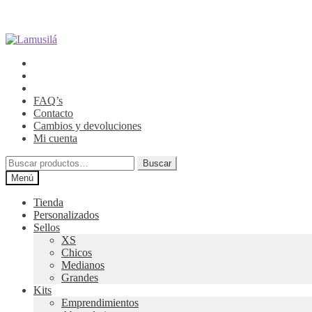
Ir
Ir
a
al
la
contenido
navegación
FAQ’s
Contacto
Cambios y devoluciones
Mi cuenta
Buscar
Buscar
por:
Menú
Tienda
Personalizados
Sellos
XS
Chicos
Medianos
Grandes
Kits
Emprendimientos