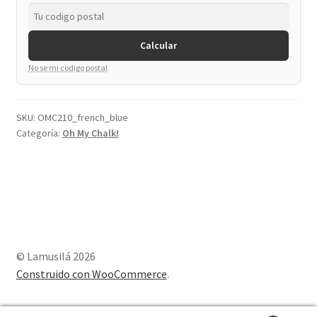
cantidad
Calcular
No se mi codigo postal
SKU:
OMC210_french_blue
Categoría:
Oh My Chalk!
© Lamusilá 2026
Construido con WooCommerce
.