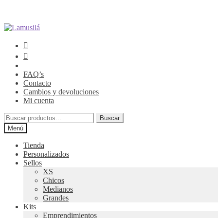
Ir
Ir
a
al
la
contenido
navegación
FAQ’s
Contacto
Cambios y devoluciones
Mi cuenta
Buscar
Buscar
por:
Menú
Tienda
Personalizados
Sellos
XS
Chicos
Medianos
Grandes
Kits
Emprendimientos