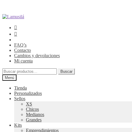
Ir
Ir
a
al
la
contenido
navegación
FAQ’s
Contacto
Cambios y devoluciones
Mi cuenta
Buscar
Buscar
por:
Menú
Tienda
Personalizados
Sellos
XS
Chicos
Medianos
Grandes
Kits
Emprendimientos