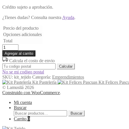
Crédito sujeto a aprobación.
¿Tienes dudas? Consulta nuestra
Ayuda
.
Precio del producto
Opciones adicionales
Total
Kit
Tejido
Agregar al carrito
cantidad
Calcula el costo de envio
Calcular
No se mi codigo postal
SKU:
kit_tejido
Categoría:
Emprendimientos
Kit Pastelería
Kit Felices Pasc
© Lamusilá 2026
Construido con WooCommerce
.
Mi cuenta
Buscar
Buscar
Buscar
por:
Carrito
0