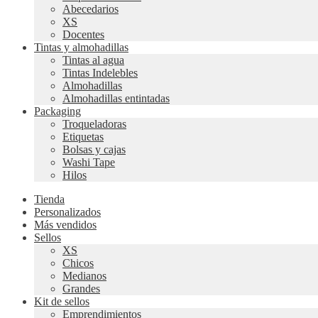
Abecedarios
XS
Docentes
Tintas y almohadillas
Tintas al agua
Tintas Indelebles
Almohadillas
Almohadillas entintadas
Packaging
Troqueladoras
Etiquetas
Bolsas y cajas
Washi Tape
Hilos
Tienda
Personalizados
Más vendidos
Sellos
XS
Chicos
Medianos
Grandes
Kit de sellos
Emprendimientos