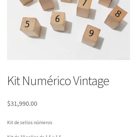
Packaging
Oh My Chalk!
Mi cuenta
Preguntas Frecuentes
Cambios y devoluciones
Kit Numérico Vintage
Navidad
$
31,990.00
Kit de sellos números
Kit de 10 sellos de 1,5 x 1,5