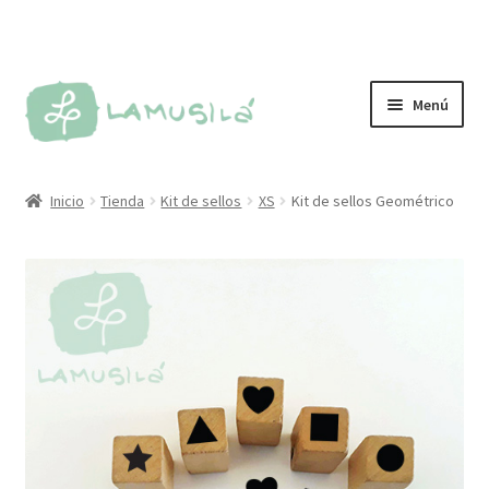
Ir
Ir
Menú
a
al
la
contenido
Tienda
navegación
Inicio
Tienda
Kit de sellos
XS
Kit de sellos Geométrico
Personalizados
Más vendidos
Sellos
Kit de sellos
Tintas y almohadillas