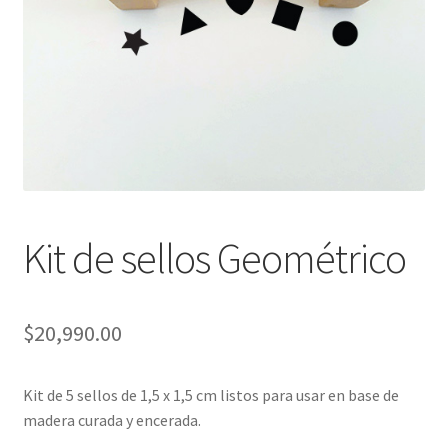
Packaging
Oh My Chalk!
Mi cuenta
Preguntas Frecuentes
Cambios y devoluciones
Kit de sellos Geométrico
Navidad
$
20,990.00
Kit de 5 sellos de 1,5 x 1,5 cm listos para usar en base de
madera curada y encerada.