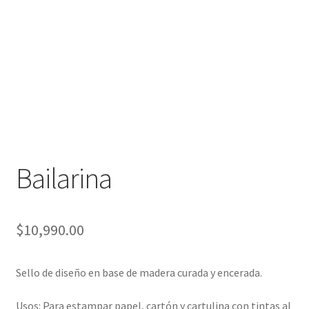
Packaging
Oh My Chalk!
Mi cuenta
Preguntas Frecuentes
Cambios y devoluciones
Bailarina
Navidad
$
10,990.00
Sello de diseño en base de madera curada y encerada.
Usos: Para estampar papel, cartón y cartulina con tintas al