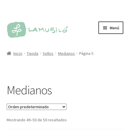
Ir
Ir
Menú
a
al
la
contenido
Tienda
navegación
Inicio
Tienda
Sellos
Medianos
Página 5
Personalizados
Más vendidos
Medianos
Sellos
Kit de sellos
Mostrando 49–50 de 50 resultados
Tintas y almohadillas