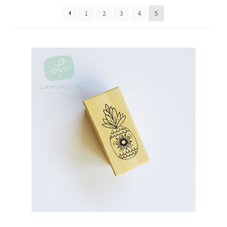
Packaging
1
2
3
4
5
Oh My Chalk!
Mi cuenta
Preguntas Frecuentes
Cambios y devoluciones
Navidad